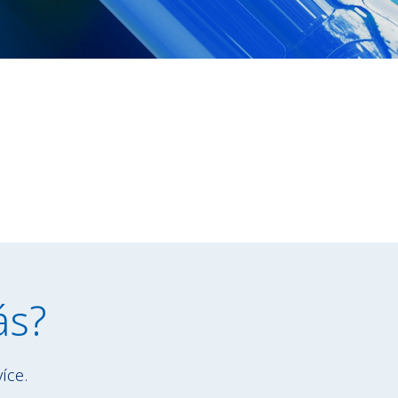
ás?
íce.