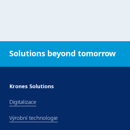
Solutions beyond tomorrow
Krones Solutions
Digitalizace
Krones
Krones
Krones Digital
Steinecker
Krones
Krones
Výrobní technologie
Process and Data
Evoguard
Kosme
KIC Krones