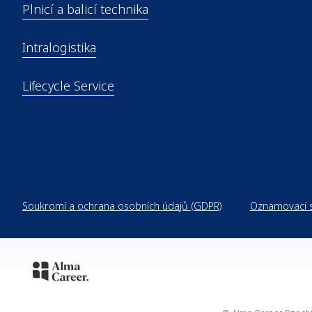
Krones
Automation
HST
Plnicí a balicí technika
Konplan
ecomac
System Logistics
Triacos
Milkron
Gernep
Krones Service
Intralogistika
Krones Izumi
Dekron
Europe
Javlyn Process
Lifecycle Service
MHT
Systems
Trans-Market
Sprinkman
Unicorn Industries
Soukromí a ochrana osobních údajů (GDPR)
Oznamovací s