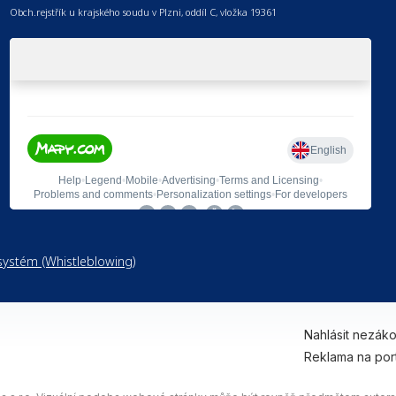
Obch.rejstřík u krajského soudu v Plzni, oddíl C, vložka 19361
ystém (Whistleblowing)
Nahlásit nezák
Reklama na por