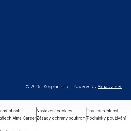
© 2026 - Konplan s.r.o. | Powered by
Alma Career
onný obsah
Nastavení cookies
Transparentnost
tálech Alma Career
Zásady ochrany soukromí
Podmínky používání